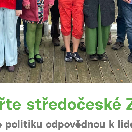
řte středočeské Z
 politiku odpovědnou k lide