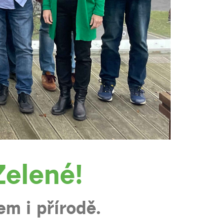
elené!
m i přírodě.