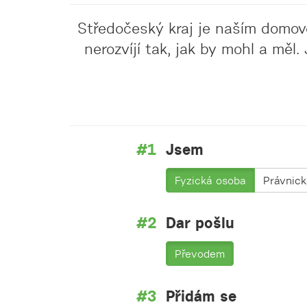
Středočeský kraj je naším domove
nerozvíjí tak, jak by mohl a měl
Jsem
Fyzická osoba
Právnic
Dar pošlu
Převodem
Přidám se