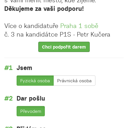
s Vámi měnit město, kde žijeme.
Děkujeme za vaši podporu!
Více o kandidatuře
Praha 1 sobě
č. 3 na kandidátce P1S - Petr Kučera
Chci podpořit darem
Jsem
Fyzická osoba
Právnická osoba
Dar pošlu
Převodem