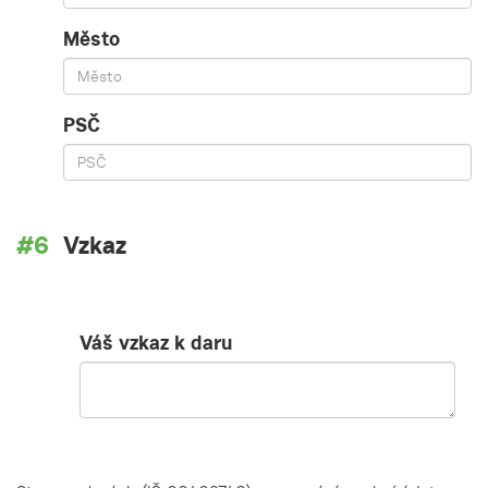
Město
PSČ
Vzkaz
Váš vzkaz k daru