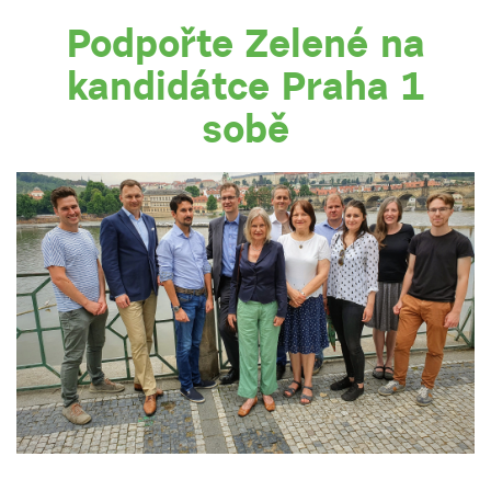
Podpořte Zelené na
kandidátce Praha 1
sobě