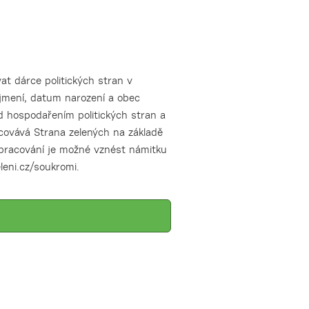
t dárce politických stran v
íjmení, datum narození a obec
d hospodařením politických stran a
acovává Strana zelených na základě
zpracování je možné vznést námitku
leni.cz/soukromi.