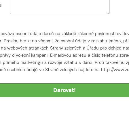
u
covává osobní údaje dárců na základě zákonné povinnosti evidova
 Prosím, berte na vědomí, že osobní údaje v rozsahu jméno, př
y na webových stránkách Strany zelených a Úřadu pro dohled na
právy o volební kampani. E-mailovou adresu a číslo telefonu zpr
 přímého marketingu a rozvoje vztahu s dárci. Proti takovému 
aně osobních údajů ve Straně zelených najdete na http://www.ze
Darovat!