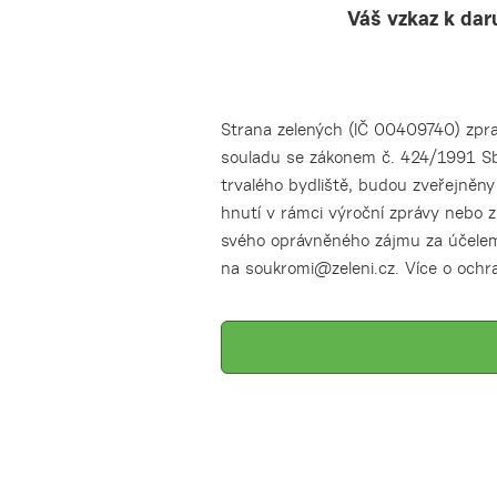
Váš vzkaz k dar
Strana zelených (IČ 00409740) zpra
souladu se zákonem č. 424/1991 Sb.
trvalého bydliště, budou zveřejněn
hnutí v rámci výroční zprávy nebo z
svého oprávněného zájmu za účelem
na soukromi@zeleni.cz. Více o ochr