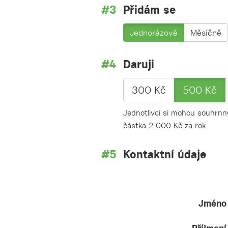
Přidám se
Jednorázově
Měsíčně
Daruji
300 Kč
500 Kč
Jednotlivci si mohou souhrnný
částka 2 000 Kč za rok.
Kontaktní údaje
Jméno