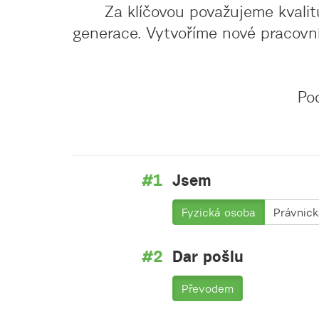
Za klíčovou považujeme kvalit
generace. Vytvoříme nové pracovní 
Po
Jsem
Fyzická osoba
Právnic
Dar pošlu
Převodem