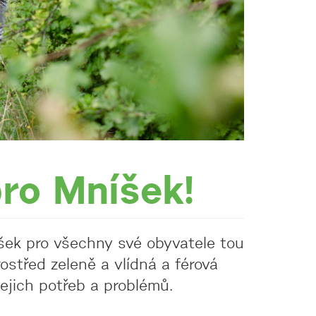
pro Mníšek!
šek pro všechny své obyvatele tou
rostřed zeleně a vlídná a férová
jejich potřeb a problémů.