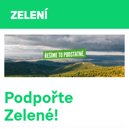
Podpořte
Zelené!