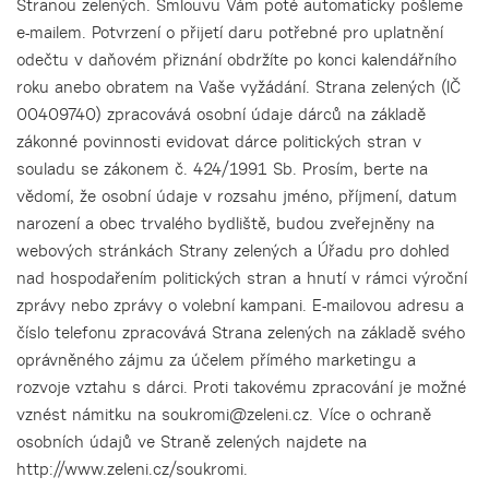
Stranou zelených. Smlouvu Vám poté automaticky pošleme
e-mailem. Potvrzení o přijetí daru potřebné pro uplatnění
odečtu v daňovém přiznání obdržíte po konci kalendářního
roku anebo obratem na Vaše vyžádání. Strana zelených (IČ
00409740) zpracovává osobní údaje dárců na základě
zákonné povinnosti evidovat dárce politických stran v
souladu se zákonem č. 424/1991 Sb. Prosím, berte na
vědomí, že osobní údaje v rozsahu jméno, příjmení, datum
narození a obec trvalého bydliště, budou zveřejněny na
webových stránkách Strany zelených a Úřadu pro dohled
nad hospodařením politických stran a hnutí v rámci výroční
zprávy nebo zprávy o volební kampani. E-mailovou adresu a
číslo telefonu zpracovává Strana zelených na základě svého
oprávněného zájmu za účelem přímého marketingu a
rozvoje vztahu s dárci. Proti takovému zpracování je možné
vznést námitku na soukromi@zeleni.cz. Více o ochraně
osobních údajů ve Straně zelených najdete na
http://www.zeleni.cz/soukromi.